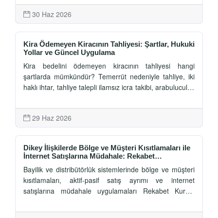
tazminat davalarına etkisi ayrıntılı olarak
30 Haz 2026
incelenmektedir.
Kira Ödemeyen Kiracının Tahliyesi: Şartlar, Hukuki
Yollar ve Güncel Uygulama
Kira bedelini ödemeyen kiracının tahliyesi hangi
şartlarda mümkündür? Temerrüt nedeniyle tahliye, iki
haklı ihtar, tahliye talepli ilamsız icra takibi, arabuluculuk
zorunluluğu, görevli mahkeme ve güncel Yargıtay
kararları ışığında kapsamlı değerlendirme.
29 Haz 2026
Dikey İlişkilerde Bölge ve Müşteri Kısıtlamaları ile
İnternet Satışlarına Müdahale: Rekabet
Kurulu'nun Güncel Yaklaşımı
Bayilik ve distribütörlük sistemlerinde bölge ve müşteri
kısıtlamaları, aktif-pasif satış ayrımı ve internet
satışlarına müdahale uygulamaları Rekabet Kurulu
kararları ışığında değerlendirilmektedir.