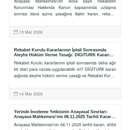
Anayasa Mahkemesi’nin 4054 sayılı Rekabetin
Korunması Hakkında Kanun kapsamında uzlaşma
sonrası dava açma yasağına ilişkin kararı, rekabet
soruşturmalarında uzlaşma kurumunun anayasal
sınırlarını önemli ölçüde açıklığa kavuşturmuştur. Bu
15 Mar 2026
yazıda söz konusu kararın kapsamı, mahkemeye erişim
hakkı bakımından yapılan değerlendirmeler ve rekabet
hukuku uygulamasına etkileri ele alınmaktadır.
Rekabet Kurulu Kararlarının İptali Sonrasında
Aleyhe Hüküm Verme Yasağı: DIGITURK Kararı
Işığında Kurul Uygulaması
Rekabet Kurulu kararlarının iptali sonrasında daha ağır
bir idari para cezası uygulanabilir mi? DİGİTURK kararı
ışığında aleyhe hüküm verme yasağı ve Rekabet Kurulu
uygulamasının hukuki değerlendirmesi.
14 Mar 2026
Yerinde İnceleme Yetkisinin Anayasal Sınırları:
Anayasa Mahkemesi’nin 06.11.2025 Tarihli Kararı
Işığında 4054 Sayılı Kanun'un 15. Maddesi
Anayasa Mahkemesi’nin 06.11.2025 tarihli kararı, 4054