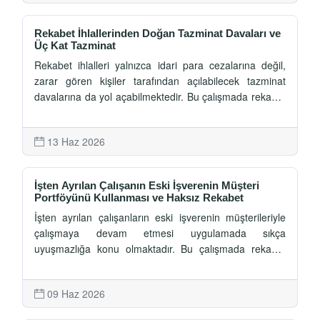
ve Rekabet Kurulu'nun güncel yaklaşımı ele
alınmaktadır.
Rekabet İhlallerinden Doğan Tazminat Davaları ve
Üç Kat Tazminat
Rekabet ihlalleri yalnızca idari para cezalarına değil,
zarar gören kişiler tarafından açılabilecek tazminat
davalarına da yol açabilmektedir. Bu çalışmada rekabet
ihlallerinden doğan tazminat sorumluluğunun hukuki
temeli, üç kat tazminat kurumu, zarar hesabı,
13 Haz 2026
zamanaşımı ve uygulamadaki temel tartışmalar
incelenmektedir.
İşten Ayrılan Çalışanın Eski İşverenin Müşteri
Portföyünü Kullanması ve Haksız Rekabet
İşten ayrılan çalışanların eski işverenin müşterileriyle
çalışmaya devam etmesi uygulamada sıkça
uyuşmazlığa konu olmaktadır. Bu çalışmada rekabet
yasağı sözleşmeleri, müşteri portföyünün korunması,
ticari sır kavramı ve haksız rekabet hükümleri
09 Haz 2026
çerçevesinde konu Türk hukukundaki güncel yaklaşım
doğrultusunda ele alınmaktadır.