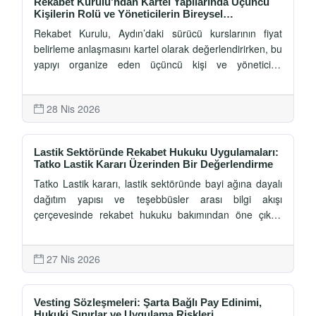
Rekabet Kurulu’ndan Kartel Yapılarında Üçüncü
Kişilerin Rolü ve Yöneticilerin Bireysel
Sorumluluğuna İlişkin Önemli Tespitler
Rekabet Kurulu, Aydın’daki sürücü kurslarının fiyat
belirleme anlaşmasını kartel olarak değerlendirirken, bu
yapıyı organize eden üçüncü kişi ve yöneticiler
bakımından da sorumluluk tespiti yaptı.
28 Nis 2026
Lastik Sektöründe Rekabet Hukuku Uygulamaları:
Tatko Lastik Kararı Üzerinden Bir Değerlendirme
Tatko Lastik kararı, lastik sektöründe bayi ağına dayalı
dağıtım yapısı ve teşebbüsler arası bilgi akışı
çerçevesinde rekabet hukuku bakımından öne çıkan
risk alanlarını somut biçimde ortaya koymaktadır.
27 Nis 2026
Vesting Sözleşmeleri: Şarta Bağlı Pay Edinimi,
Hukuki Sınırlar ve Uygulama Riskleri