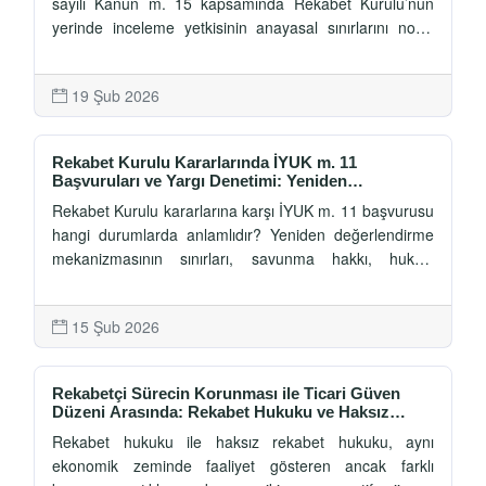
sayılı Kanun m. 15 kapsamında Rekabet Kurulu’nun
yerinde inceleme yetkisinin anayasal sınırlarını norm
denetimi çerçevesinde ele almıştır. Bu çalışma;
çoğunluk ve karşı oy gerekçelerini analiz ederek konut
19 Şub 2026
dokunulmazlığı, belirlilik ilkesi ve hâkim güvencesi
tartışmalarını sistematik biçimde değerlendirmektedir.
Rekabet Kurulu Kararlarında İYUK m. 11
Başvuruları ve Yargı Denetimi: Yeniden
Değerlendirme Mekanizmasının Sınırları ve Usul
Rekabet Kurulu kararlarına karşı İYUK m. 11 başvurusu
Güvenceleri
hangi durumlarda anlamlıdır? Yeniden değerlendirme
mekanizmasının sınırları, savunma hakkı, hukuki
güvenlik ve Danıştay denetimi ekseninde kapsamlı bir
analiz.
15 Şub 2026
Rekabetçi Sürecin Korunması ile Ticari Güven
Düzeni Arasında: Rekabet Hukuku ve Haksız
Rekabetin Sistematik Ayrımı
Rekabet hukuku ile haksız rekabet hukuku, aynı
ekonomik zeminde faaliyet gösteren ancak farklı