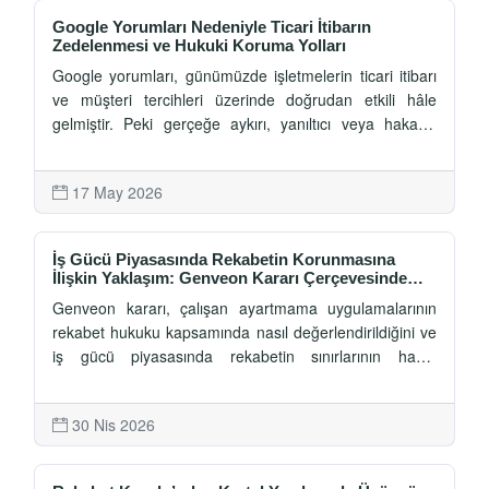
Google Yorumları Nedeniyle Ticari İtibarın
Zedelenmesi ve Hukuki Koruma Yolları
Google yorumları, günümüzde işletmelerin ticari itibarı
ve müşteri tercihleri üzerinde doğrudan etkili hâle
gelmiştir. Peki gerçeğe aykırı, yanıltıcı veya hakaret
içeren yorumlar hangi durumlarda hukuka aykırılık
oluşturur? Bu çalışmada; Google yorumları nedeniyle
17 May 2026
ticari itibarın zedelenmesi meselesi, haksız rekabet
hükümleri, kişilik haklarının korunması, ifade özgürlüğü
ve ceza hukuku boyutlarıyla Türk hukuku çerçevesinde
İş Gücü Piyasasında Rekabetin Korunmasına
değerlendirilmektedir.
İlişkin Yaklaşım: Genveon Kararı Çerçevesinde
Çalışan Ayartmama Uygulamaları
Genveon kararı, çalışan ayartmama uygulamalarının
rekabet hukuku kapsamında nasıl değerlendirildiğini ve
iş gücü piyasasında rekabetin sınırlarının hangi
ölçütlerle belirlendiğini ortaya koymaktadır. Karar,
özellikle yan sınırlamalara ilişkin yaklaşım bakımından
30 Nis 2026
dikkat çekmektedir.