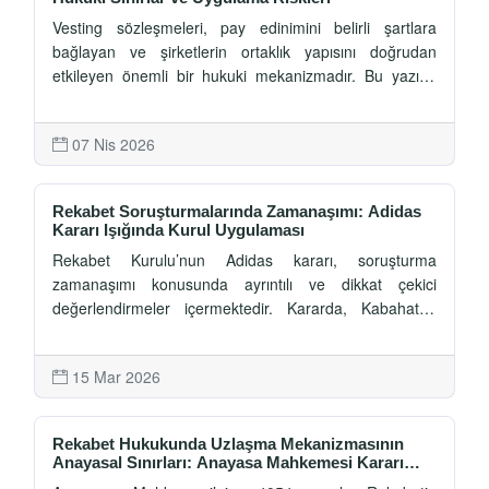
Vesting sözleşmeleri, pay edinimini belirli şartlara
bağlayan ve şirketlerin ortaklık yapısını doğrudan
etkileyen önemli bir hukuki mekanizmadır. Bu yazıda
vesting sisteminin hukuki niteliği, good leaver–bad
leaver ayrımı ve Türk hukuku bakımından doğurduğu
07 Nis 2026
riskler detaylı şekilde ele alınmaktadır.
Rekabet Soruşturmalarında Zamanaşımı: Adidas
Kararı Işığında Kurul Uygulaması
Rekabet Kurulu’nun Adidas kararı, soruşturma
zamanaşımı konusunda ayrıntılı ve dikkat çekici
değerlendirmeler içermektedir. Kararda, Kabahatler
Kanunu uyarınca sekiz yıllık zamanaşımı süresi, idari
yargıda geçen sürenin bu hesaba etkisi, Danıştay
15 Mar 2026
içtihadı, Kurul uygulaması ve Hukuk Müşavirliği görüşü
birlikte ele alınmaktadır. Bu yazıda, Adidas kararı
ışığında Kurulun zamanaşımı yaklaşımı ve vardığı
Rekabet Hukukunda Uzlaşma Mekanizmasının
sonuçlar incelenmektedir.
Anayasal Sınırları: Anayasa Mahkemesi Kararı
Işığında Bir Değerlendirme