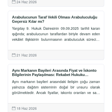
24 Haz 2026
Arabulucunun Taraf Vekili Olması Arabuluculuğu
Geçersiz Kılar mı?
Yargıtay 9. Hukuk Dairesinin 09.09.2025 tarihli kararı
ışığında; arabulucunun taraflardan biriyle devam eden
vekâlet ilişkisinin bulunmasının arabuluculuk sürecine
etkileri, taraf muvafakatinin sınırları, tarafsızlık ilkesi ve
taraf özerkliği arasındaki denge ayrıntılı olarak
21 Haz 2026
incelenmektedir.
Aynı Markanın Bayileri Arasında Fiyat ve İskonto
Bilgilerinin Paylaşılması: Rekabet Hukuku
Açısından Riskler ve Rekabet Kurulu’nun Güncel
Aynı markanın bayileri arasındaki iletişim çoğu zaman
Yaklaşımı
yalnızca dağıtım sisteminin doğal bir unsuru olarak
görülmektedir. Ancak fiyatlar, iskonto oranları ve satış
politikalarına ilişkin bilgi paylaşımları, rekabet hukuku
bakımından önemli sonuçlar doğurabilmektedir. Bu
18 Haz 2026
çalışmada aynı marka bayileri arasındaki rekabet ilişkisi