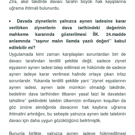
Zira, aksi takdirde davacı tarafın büyük hak kayıplarına
uğrama ihtimali bulunurdu.
Davada ziynetlerin yalnızca aynen iadesine karar
verilirken ziynetlerin dava tarihindeki değerinin
mahkeme kararında gösterilmesi İİK. 24.madde
anlamında ‘’taşınır malın ilamda yazılı değeri’’ kabul
edilebilir mi?
Uygulamada kimi zaman karşılaşılan sorunlardan biri de
davacı tarafından terditli şekilde değil, sadece ziynet
eşyasının aynen iadesi talep edilmesi ve hükümde de sadece
aynen iadeye karar verilmesi halinde ortaya çıkan infaz
sorunlarıdır. Yukarıda terditli şekilde yani ‘’ziynet eşyalarının
aynen iadesi, aynen iade mümkün olmadığı takdirde,
bedelinin dava tarihinden itibaren yasal faizi ile davalıdan
tahsiline’’ şeklindeki talebin ülkemizin enflasyon koşulları da
göz ününe alındığında davacının hak kaybına uğrama
ihtimalini artırdığını, bu sebeple yalnızca aynen iade talebinin
davacı için daha uygun gözüktüğünü belirtmiştik.
Bununla birlikte, yalnızca aynen iadeye hükmedilmesi