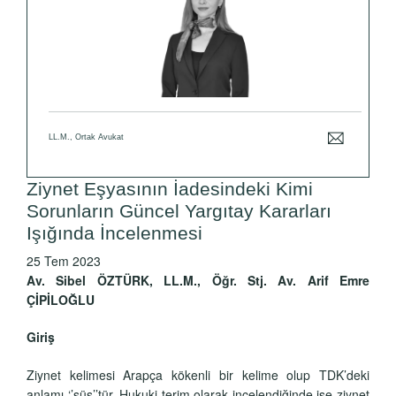
LL.M., Ortak Avukat
Ziynet Eşyasının İadesindeki Kimi
Sorunların Güncel Yargıtay Kararları
Işığında İncelenmesi
25 Tem 2023
Av. Sibel ÖZTÜRK, LL.M., Öğr. Stj. Av. Arif Emre
ÇİPİLOĞLU
Giriş
Ziynet kelimesi Arapça kökenli bir kelime olup TDK’deki
anlamı ‘’süs’’tür. Hukuki terim olarak incelendiğinde ise ziynet