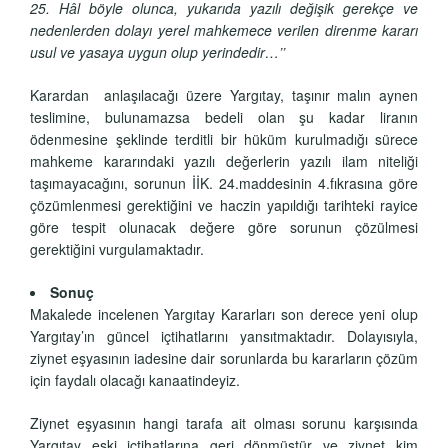
25. Hâl böyle olunca, yukarıda yazılı değişik gerekçe ve
nedenlerden dolayı yerel mahkemece verilen direnme kararı
usul ve yasaya uygun olup yerindedir…’’
Karardan anlaşılacağı üzere Yargıtay, taşınır malın aynen
teslimine, bulunamazsa bedeli olan şu kadar liranın
ödenmesine şeklinde terditli bir hüküm kurulmadığı sürece
mahkeme kararındaki yazılı değerlerin yazılı ilam niteliği
taşımayacağını, sorunun İİK. 24.maddesinin 4.fıkrasına göre
çözümlenmesi gerektiğini ve haczin yapıldığı tarihteki rayice
göre tespit olunacak değere göre sorunun çözülmesi
gerektiğini vurgulamaktadır.
Sonuç
Makalede incelenen Yargıtay Kararları son derece yeni olup
Yargıtay’ın güncel içtihatlarını yansıtmaktadır. Dolayısıyla,
ziynet eşyasının iadesine dair sorunlarda bu kararların çözüm
için faydalı olacağı kanaatindeyiz.
Ziynet eşyasının hangi tarafa ait olması sorunu karşısında
Yargıtay eski içtihatlarına geri dönmüştür ve ziynet kim