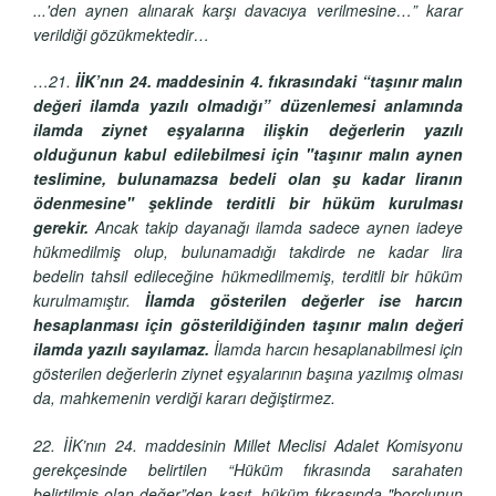
...'den aynen alınarak karşı davacıya verilmesine…” karar
verildiği gözükmektedir…
…21.
İİK’nın 24. maddesinin 4. fıkrasındaki “taşınır malın
değeri ilamda yazılı olmadığı” düzenlemesi anlamında
ilamda ziynet eşyalarına ilişkin değerlerin yazılı
olduğunun kabul edilebilmesi için "taşınır malın aynen
teslimine, bulunamazsa bedeli olan şu kadar liranın
ödenmesine" şeklinde terditli bir hüküm kurulması
gerekir.
Ancak takip dayanağı ilamda sadece aynen iadeye
hükmedilmiş olup, bulunamadığı takdirde ne kadar lira
bedelin tahsil edileceğine hükmedilmemiş, terditli bir hüküm
kurulmamıştır.
İlamda gösterilen değerler ise harcın
hesaplanması için gösterildiğinden taşınır malın değeri
ilamda yazılı sayılamaz.
İlamda harcın hesaplanabilmesi için
gösterilen değerlerin ziynet eşyalarının başına yazılmış olması
da, mahkemenin verdiği kararı değiştirmez.
22. İİK’nın 24. maddesinin Millet Meclisi Adalet Komisyonu
gerekçesinde belirtilen “Hüküm fıkrasında sarahaten
belirtilmiş olan değer”den kasıt, hüküm fıkrasında "borçlunun