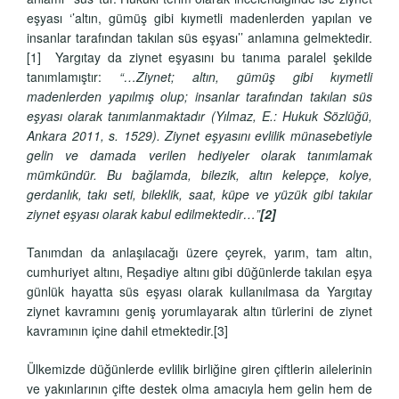
eşyası ‘’altın, gümüş gibi kıymetli madenlerden yapılan ve
insanlar tarafından takılan süs eşyası’’ anlamına gelmektedir.
[1]
Yargıtay da ziynet eşyasını bu tanıma paralel şekilde
tanımlamıştır:
“…Ziynet; altın, gümüş gibi kıymetli
madenlerden yapılmış olup; insanlar tarafından takılan süs
eşyası olarak tanımlanmaktadır (Yılmaz, E.: Hukuk Sözlüğü,
Ankara 2011, s. 1529). Ziynet eşyasını evlilik münasebetiyle
gelin ve damada verilen hediyeler olarak tanımlamak
mümkündür. Bu bağlamda, bilezik, altın kelepçe, kolye,
gerdanlık, takı seti, bileklik, saat, küpe ve yüzük gibi takılar
ziynet eşyası olarak kabul edilmektedir…”
[2]
Tanımdan da anlaşılacağı üzere çeyrek, yarım, tam altın,
cumhuriyet altını, Reşadiye altını gibi düğünlerde takılan eşya
günlük hayatta süs eşyası olarak kullanılmasa da Yargıtay
ziynet kavramını geniş yorumlayarak altın türlerini de ziynet
kavramının içine dahil etmektedir.
[3]
Ülkemizde düğünlerde evlilik birliğine giren çiftlerin ailelerinin
ve yakınlarının çifte destek olma amacıyla hem gelin hem de