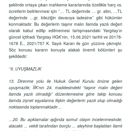
şeklinde ortaya çıkan mahkeme kararlarında özellikle harç vs.
ücretlerin belirlenmesi için ‘’… TL değerinde … gr. altın, …TL
değerinde …gr. bileziğin davacıya iadesine’’ gibi hükümler
konmaktadır. Bu değerlerin taşınır malın ilamda yazılı değeri
olarak kabul edilip edilmemesi tartışmasındaki Yargıtay’ın
güncel içtihadı Yargıtay HGK’nin, 15.06.2021 tarihli ve 20178-
1678 E., 2021/757 K. Sayılı Kararı ile gün yüzüne çıkmıştır.
Söz konusu kararın konuyla alakalı önemli bölümleri şu
şekildedir:
‘’II. UYUŞMAZLIK
13. Direnme yolu ile Hukuk Genel Kurulu önüne gelen
uyuşmazlık; İİK’nın 24. maddesindeki “taşınır malın değeri
ilamda yazılı olmadığı” düzenlemesine göre takip konusu
ilamda ziynet eşyalarına ilişkin değerlerin yazılı olup olmadığı
noktasında toplanmaktadır…
…20. Bu açıklamalar ışığında somut olayın incelenmesinde;
alacaklı ... vekili tarafından borçlu ... aleyhine başlatılan ilamlı