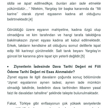
iddia ve ispat edilmedikçe, bunları alan iade etmekle
yükümlüdür…’’
Nitekim, Yargıtay bir başka kararında da ‘’fiili
karine’’ olarak ziynet eşyasının kadına ait olduğunu
belirtmektedir.
[4]
Görüldüğü üzere eşyanın mahiyetine, kadına özgü olup
olmadığına ve kim tarafından ve hangi tarafa takıldığına
bakılmaksızın ziynet eşyası kadına ait kabul edilmektedir.
Erkek, takıların kendisine ait olduğunu somut delillerle ispat
edip fiili karineyi çürütmelidir. Salt tanık beyanı Yargıtay’ın
güncel bir kararına göre ispat için yeterli değildir.
[5]
Ziynetlerin İadesinde Dava Tarihi Değeri mi Fiili
Ödeme Tarihi Değeri mi Esas Alınmalıdır?
Ziynet eşyası ile ilgili davaların çoğunda sonuç bölümünde
“ziynet eşyalarının aynen iadesi, aynen iade mümkün
olmadığı takdirde, bedelinin dava tarihinden itibaren yasal
faizi ile davalıdan tahsiline” şeklinde talepte bulunulmaktadır.
Fakat, Türkiye gibi enflasyonun çok yüksek seviyelerde