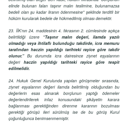
elinde bulunan falan taşınır malın teslimine, bulunamazsa
bedeli olan şu kadar liranın ödenmesine" şeklinde terditli bir
hüküm kurularak bedele de hükmedilmiş olması demektir.
23. İİK’nın 24. maddesinin 4. fıkrasının 2. cümlesinde açıkça
belirtildiği üzere
“Taşınır malın değeri, ilamda yazılı
olmadığı veya ihtilaflı bulunduğu takdirde, icra memuru
tarafından haczin yapıldığı tarihteki rayice göre takdir
olunur.”
Bu durumda icra dairesince ziynet eşyalarının
değeri
haczin yapıldığı tarihteki rayice göre tespit
edilmelidir.
24. Hukuk Genel Kurulunda yapılan görüşmeler sırasında,
ziynet eşyalarının değeri ilamda belirtilmiş olduğundan bu
değerlerin esas alınarak borçlunun yaptığı ödemeler
değerlendirilerek infaz konusundaki şikâyetin karara
bağlanması gerektiğinden direnme kararının bozulması
gerektiği görüşü ileri sürülmüş ise de bu görüş Kurul
çoğunluğunca benimsenmemiştir.