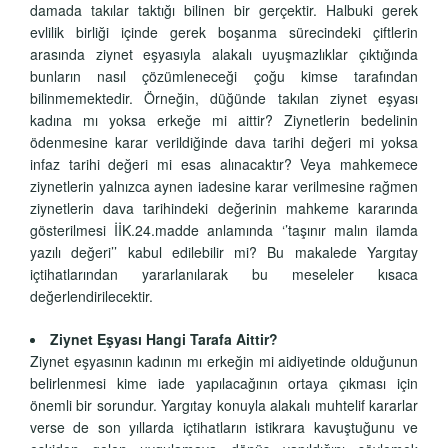
damada takılar taktığı bilinen bir gerçektir. Halbuki gerek
evlilik birliği içinde gerek boşanma sürecindeki çiftlerin
arasında ziynet eşyasıyla alakalı uyuşmazlıklar çıktığında
bunların nasıl çözümleneceği çoğu kimse tarafından
bilinmemektedir. Örneğin, düğünde takılan ziynet eşyası
kadına mı yoksa erkeğe mi aittir? Ziynetlerin bedelinin
ödenmesine karar verildiğinde dava tarihi değeri mi yoksa
infaz tarihi değeri mi esas alınacaktır? Veya mahkemece
ziynetlerin yalnızca aynen iadesine karar verilmesine rağmen
ziynetlerin dava tarihindeki değerinin mahkeme kararında
gösterilmesi İİK.24.madde anlamında ‘’taşınır malın ilamda
yazılı değeri’’ kabul edilebilir mi? Bu makalede Yargıtay
içtihatlarından yararlanılarak bu meseleler kısaca
değerlendirilecektir.
Ziynet Eşyası Hangi Tarafa Aittir?
Ziynet eşyasının kadının mı erkeğin mi aidiyetinde olduğunun
belirlenmesi kime iade yapılacağının ortaya çıkması için
önemli bir sorundur. Yargıtay konuyla alakalı muhtelif kararlar
verse de son yıllarda içtihatların istikrara kavuştuğunu ve