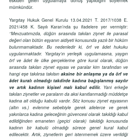
eskiden gelen uygulamaya dönüş yapıldığını söylemek
mümkündür.
Yargıtay Hukuk Genel Kurulu 13.04.2021 T. 2017/1038 E.
2021/458 K. Sayılı Kararı’nda şu ifadelere yer vermiştir:
‘’Mevzuatımızda, düğün sırasında takılan ziynet ile parasal
değeri olan bütün eşyanın aidiyeti konusunda yazılı bir hüküm
bulunmamaktadır. Bu nedenledir ki, örf ve âdet hukuku
uygulanmaktadır. Yargıtay’ın yerleşik uygulamasına, yaygın
örf ve âdet ile ülke gerçeklerine göre kural olarak, düğün
sırasında takılan ziynet eşyası ve paralar kim tarafından ve
hangi eşe takılırsa takılsın
aksine bir anlaşma ya da örf ve
âdet kuralı olmadığı takdirde kadına bağışlanmış sayılır
ve artık kadının kişisel malı kabul edilir.
Yani erkeğe
takılan ziynetler ve paraların da aksi kanıtlanmadığı müddetçe
kadına ait olduğu kabulü vardır. Söz konusu ziynet eşyasının
(altın vs.) evlenme sebebiyle gerek ailelerce ve gerek
yakınlarca kadına geleceğinin güvencesi olarak takıldığı kabul
edildiğinden emaneten (geçici olarak) takıldığı konusunda
kadının bir kabulü olmadığı sürece genel kural kabul
edilecektir. Artık, ziynetlerin geri istenmemek üzere verildiği