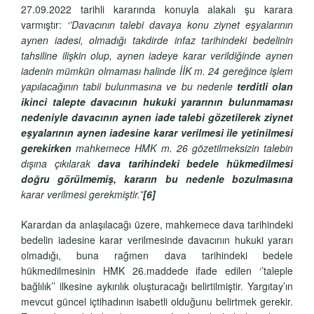
27.09.2022 tarihli kararında konuyla alakalı şu karara
varmıştır:
‘’Davacının talebi davaya konu ziynet eşyalarının
aynen iadesi, olmadığı takdirde infaz tarihindeki bedelinin
tahsiline ilişkin olup, aynen iadeye karar verildiğinde aynen
iadenin mümkün olmaması halinde İİK m. 24 gereğince işlem
yapılacağının tabii bulunmasına ve bu nedenle
terditli olan
ikinci talepte davacının hukuki yararının bulunmaması
nedeniyle davacının aynen iade talebi gözetilerek ziynet
eşyalarının aynen iadesine karar verilmesi ile yetinilmesi
gerekirken
mahkemece HMK m. 26 gözetilmeksizin talebin
dışına çıkılarak
dava tarihindeki bedele hükmedilmesi
doğru görülmemiş, kararın bu nedenle bozulmasına
karar verilmesi gerekmiştir.”
[6]
Karardan da anlaşılacağı üzere, mahkemece dava tarihindeki
bedelin iadesine karar verilmesinde davacının hukuki yararı
olmadığı, buna rağmen dava tarihindeki bedele
hükmedilmesinin HMK 26.maddede ifade edilen ‘’taleple
bağlılık’’ ilkesine aykırılık oluşturacağı belirtilmiştir. Yargıtay’ın
mevcut güncel içtihadının isabetli olduğunu belirtmek gerekir.