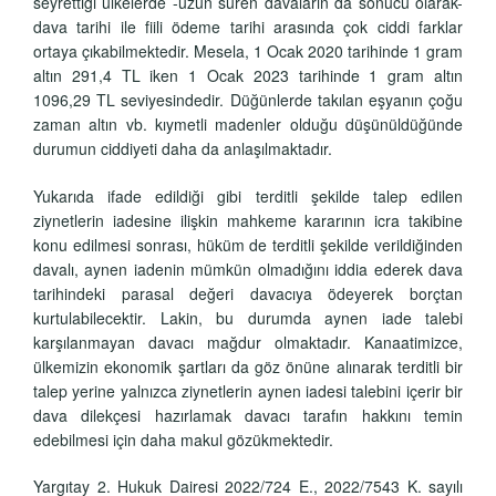
seyrettiği ülkelerde -uzun süren davaların da sonucu olarak-
dava tarihi ile fiili ödeme tarihi arasında çok ciddi farklar
ortaya çıkabilmektedir. Mesela, 1 Ocak 2020 tarihinde 1 gram
altın 291,4 TL iken 1 Ocak 2023 tarihinde 1 gram altın
1096,29 TL seviyesindedir. Düğünlerde takılan eşyanın çoğu
zaman altın vb. kıymetli madenler olduğu düşünüldüğünde
durumun ciddiyeti daha da anlaşılmaktadır.
Yukarıda ifade edildiği gibi terditli şekilde talep edilen
ziynetlerin iadesine ilişkin mahkeme kararının icra takibine
konu edilmesi sonrası, hüküm de terditli şekilde verildiğinden
davalı, aynen iadenin mümkün olmadığını iddia ederek dava
tarihindeki parasal değeri davacıya ödeyerek borçtan
kurtulabilecektir. Lakin, bu durumda aynen iade talebi
karşılanmayan davacı mağdur olmaktadır. Kanaatimizce,
ülkemizin ekonomik şartları da göz önüne alınarak terditli bir
talep yerine yalnızca ziynetlerin aynen iadesi talebini içerir bir
dava dilekçesi hazırlamak davacı tarafın hakkını temin
edebilmesi için daha makul gözükmektedir.
Yargıtay 2. Hukuk Dairesi 2022/724 E., 2022/7543 K. sayılı