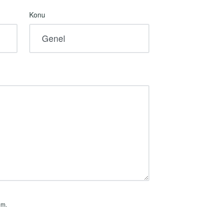
Konu
um.