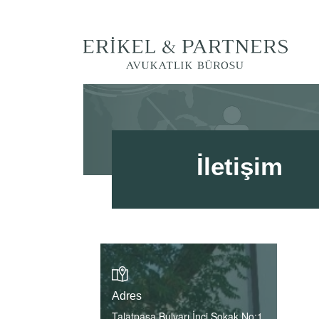
İletişim
Adres
Talatpaşa Bulvarı İnci Sokak No:1