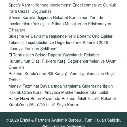
Spotify Kararı: Yerinde İncelemenin Engellenmesi ve Günlük
Para Cezası Uygulaması
Güncel Kararlar Işığında Rekabet Kurulu’nun Yerinde
İncelemelere Yaklaşımı: Silinen Mesajlardan Erişilemeyen
Cihazlara
Birleşme ve Devralma Rejiminde Yeni Dönem: Ciro Eşikleri,
Teknoloji Teşebbüsleri ve Değerlendirme Kriterleri 2026
İtibarıyla Yeniden Şekillendi
El Terminalleri Sektör Raporu Yayımlandı: Rekabet
Kurumu’nun Olası Risklere Karşı Değerlendirmeleri ve Uyum
Önerileri
Rekabet Kurulu'ndan Süt Karşılığı Yem Uygulamasına Geçici
Tedbir
Manevi Tazminat Davalarında Yargılama Giderlerine İlişkin
Haklılık Oranı Kuralı Anayasa Mahkemesince İptal Edildi
Hatay Hazır Beton Pazarında Rekabet İhlali Tespiti: Rekabet
Kurulu’nun 25-10/231-116 Sayılı Kararı
© 2026
Erikel & Partners Avukatlık Bürosu
. Tüm Hakları Saklıdır.
Web Tasarım Aydınwebs